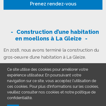
Prenez rendez-vous
Construction d’une habitation
en moellons à La Gleize
En 2018, nous avons terminé la construction du
gros-oeuvre d’une habitation à La Gleize.
Le parement de cette maison de style
Ce site utilise des cookies pour améliorer votre
contemporain a été réalisé en moellons en
expérience utilisateur. En poursuivant votre
navigation sur ce site, vous acceptez l'utilisation de
« pose à sec », c’est-à-dire avec un joint très fin.
ces cookies. Pour plus d'informations sur les cookies,
veuillez consulter nos cookies et notre politique de
Ce type de maçonnerie particulière demande du
confidentialité.
savoir faire et de la technique.