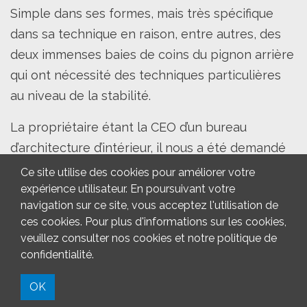
Simple dans ses formes, mais très spécifique
dans sa technique en raison, entre autres, des
deux immenses baies de coins du pignon arrière
qui ont nécessité des techniques particulières
au niveau de la stabilité.
La propriétaire étant la CEO d’un bureau
d’architecture d’intérieur, il nous a été demandé
d’apporter une attention particulière à certains
Ce site utilise des cookies pour améliorer votre
détails de conception et de finition de certains
expérience utilisateur. En poursuivant votre
navigation sur ce site, vous acceptez l'utilisation de
travaux pour permettre la mise en oeuvre
ces cookies. Pour plus d'informations sur les cookies,
d’éléments design incorporés à la maçonnerie.
veuillez consulter nos cookies et notre politique de
confidentialité.
OK